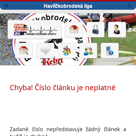
Havlíčkobrodská liga
Chyba! Číslo článku je neplatné
Zadané číslo nepředstavuje žádný článek a